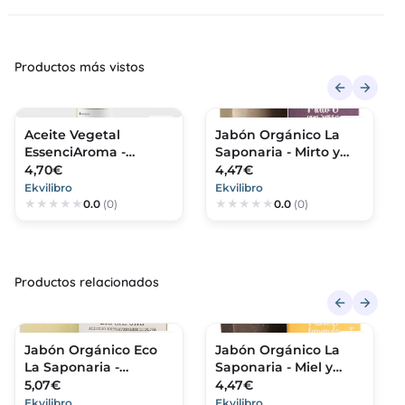
Productos más vistos
Aceite Vegetal
Jabón Orgánico La
EssenciAroma -
Saponaria - Mirto y
Semilla de Uva
Uva Roja
4,70€
4,47€
Ekvilibro
Ekvilibro
0.0
(0)
0.0
(0)
Productos relacionados
Jabón Orgánico Eco
Jabón Orgánico La
La Saponaria -
Saponaria - Miel y
Marsella
Lavanda
5,07€
4,47€
Ekvilibro
Ekvilibro