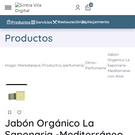
0
Restauración
Alojamiento
Productos
Servicios
me
Productos
re
a
Jabón
Orgánico La
ketplace
Otros -
Hogar
Marketplace
Productos
perfumería
Saponaria -
Perfumería
Mediterráneo
ductos
con Aloe
icios
auración
jamiento
Jabón Orgánico La
ablecimientos
Saponaria -Mediterráneo
ismo