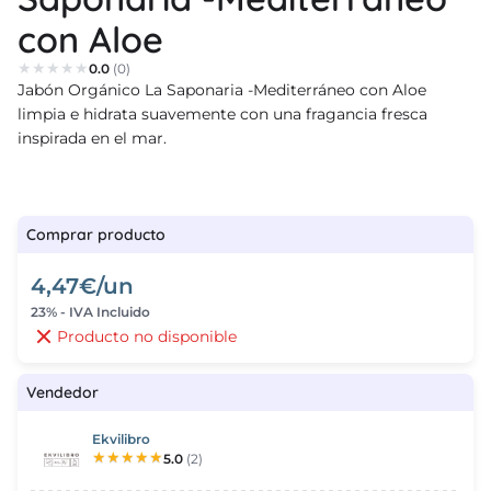
con Aloe
leos
0.0
(0)
cias
Jabón Orgánico La Saponaria -Mediterráneo con Aloe
limpia e hidrata suavemente con una fragancia fresca
nda
inspirada en el mar.
Comprar producto
4,47€/un
23% - IVA Incluido
Producto no disponible
Vendedor
Ekvilibro
5.0
(2)