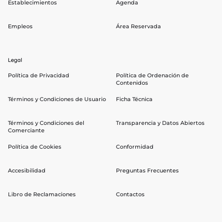
Establecimientos
Agenda
Mindfulness | 4 personas
60,00€
Empleos
Área Reservada
Breath & Move | 4 personas
60,00€
Entrenamiento funcional | 4 Personas
108,00€
Legal
Política de Privacidad
Política de Ordenación de
Contenidos
Términos y Condiciones de Usuario
Ficha Técnica
Términos y Condiciones del
Transparencia y Datos Abiertos
Comerciante
Política de Cookies
Conformidad
Accesibilidad
Preguntas Frecuentes
Libro de Reclamaciones
Contactos