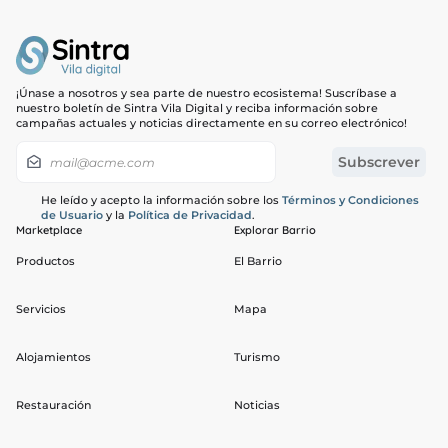
Breath & Move 2 personas
30,00€
Continúe
Breath & Move 3 personas
45,00€
¡Únase a nosotros y sea parte de nuestro ecosistema! Suscríbase a
Mindfulness 1 persona
15,00€
nuestro boletín de Sintra Vila Digital y reciba información sobre
campañas actuales y noticias directamente en su correo electrónico!
Mindfulness 2 personas
30,00€
Mindfulness 3 personas
45,00€
He leído y acepto la información sobre los
Términos y Condiciones
de Usuario
y la
Política de Privacidad
.
Marketplace
Explorar Barrio
Reflexología 60 min
67,00€
Productos
El Barrio
Cuencos tibetanos 60 min
67,00€
Servicios
Mapa
Quiromasaje 60 min
67,00€
Alojamientos
Turismo
Ayurvédico 90 min
87,00€
Restauración
Noticias
Yoga Tailandés 90 min
87,00€