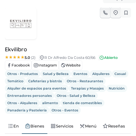
leos
cias
nda
Ekvilibro
5.0
(2)
R Dr Alfredo Da Costa 60/66
Abierto
Facebook
Instagram
Website
Otros - Productos
Salud y Belleza
Eventos
Alquileres
Casual
Temático
Cafeterías y bistrós
Otros - Restaurantes
Alquiler de espacios para eventos
Terapias y Masajes
Nutrición
Entrenadores personales
Otros - Salud y Belleza
Otros - Alquileres
alimento
tienda de comestibles
Panadería y Pastelería
Otros - Eventos
En
Bienes
Servicios
Menú
Reseñas