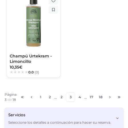
Champú Urtekram -
Limoncillo
10,35€
0.0
(0)
Página
1
2
2
3
4
17
18
...
...
3
de
18
Servicios
Seleccione los detalles a continuación para hacer su reserva.