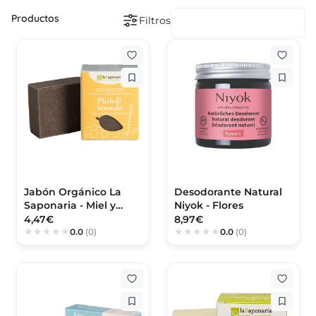
Productos
Filtros
Jabón Orgánico La
Desodorante Natural
Saponaria - Miel y
Niyok - Flores
Lavanda
4,47€
8,97€
0.0
(0)
0.0
(0)