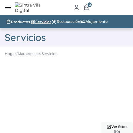
0
Restauración
Alojamiento
Productos
Servicios
me
Servicios
re
a
Hogar
Marketplace
Servicios
ketplace
ductos
icios
auración
jamiento
ablecimientos
Ver fotos
ismo
(10)