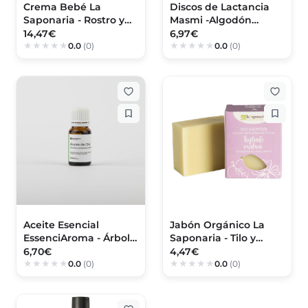
Crema Bebé La
Discos de Lactancia
Saponaria - Rostro y
Masmi -Algodón
Cuerpo
Ecológico
14,47€
6,97€
0.0
(0)
0.0
(0)
Aceite Esencial
Jabón Orgánico La
EssenciAroma - Árbol
Saponaria - Tilo y
de Té
Malva
6,70€
4,47€
0.0
(0)
0.0
(0)