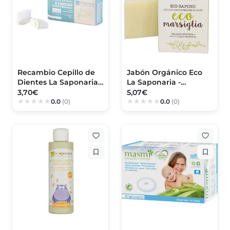
Recambio Cepillo de
Jabón Orgánico Eco
Dientes La Saponaria -
La Saponaria -
Suave
Marsella
3,70€
5,07€
0.0
(0)
0.0
(0)