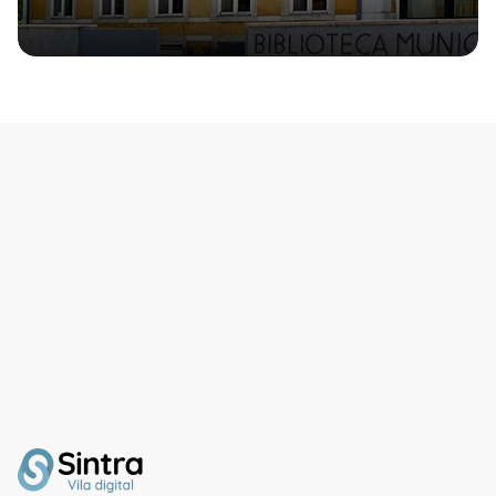
que foi adquirida pela
autarquia, em muito
mau estado nos anos 70
do século XX.Da varanda
da casa poderá desfrutar
de uma vista magnífica
para o Castelo dos
Mouros e para o Vale da
Raposa.