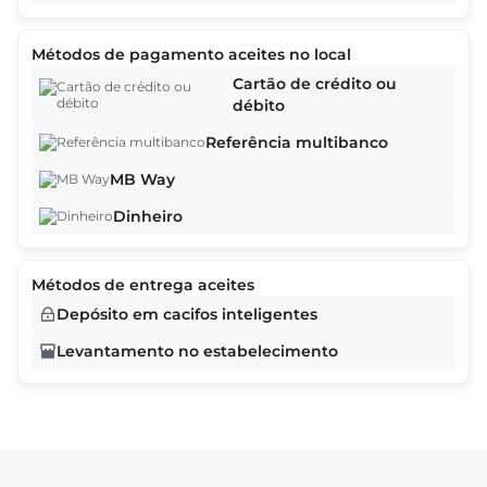
Métodos de pagamento aceites no local
Pedimos desculpa, não foram encontrados resultados.
Cartão de crédito ou
Neste momento a loja não tem serviços disponíveis.
débito
Por favor, explore outras lojas disponíveis ou volte mais
Referência multibanco
tarde.
MB Way
Dinheiro
As ofertas baseiam-se na hora, na data e no número de clientes e
podem variar à medida que continua o processo de reserva.
Métodos de entrega aceites
Continuar
Depósito em cacifos inteligentes
Levantamento no estabelecimento