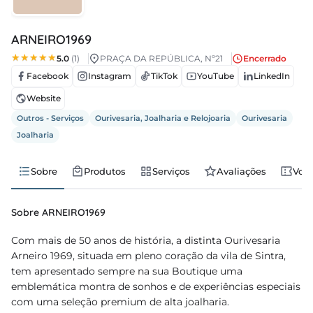
regos
ARNEIRO1969
cias
5.0
(1)
PRAÇA DA REPÚBLICA, Nº21
Encerrado
Facebook
Instagram
TikTok
YouTube
LinkedIn
nda
Website
Outros - Serviços
Ourivesaria, Joalharia e Relojoaria
Ourivesaria
Joalharia
Sobre
Produtos
Serviços
Avaliações
Vou
Sobre ARNEIRO1969
Com mais de 50 anos de história, a distinta Ourivesaria
Arneiro 1969, situada em pleno coração da vila de Sintra,
tem apresentado sempre na sua Boutique uma
emblemática montra de sonhos e de experiências especiais
com uma seleção premium de alta joalharia.