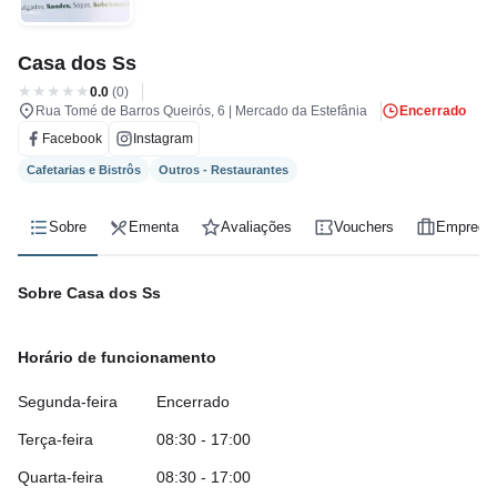
regos
Casa dos Ss
cias
0.0
(0)
Rua Tomé de Barros Queirós, 6 | Mercado da Estefânia
Encerrado
nda
Facebook
Instagram
Cafetarias e Bistrôs
Outros - Restaurantes
Sobre
Ementa
Avaliações
Vouchers
Emprego
Sobre Casa dos Ss
Horário de funcionamento
Segunda-feira
Encerrado
Terça-feira
08:30 - 17:00
Quarta-feira
08:30 - 17:00