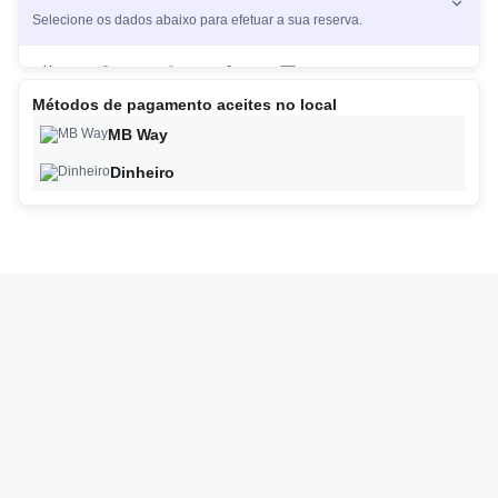
Selecione os dados abaixo para efetuar a sua reserva.
2
Métodos de pagamento aceites no local
As ofertas baseiam-se na hora, na data e no número de clientes e
MB Way
podem variar à medida que continua o processo de reserva.
Dinheiro
Continuar