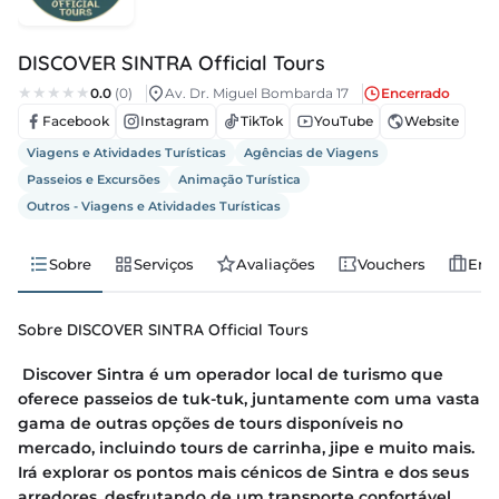
regos
DISCOVER SINTRA Official Tours
cias
0.0
(0)
Av. Dr. Miguel Bombarda 17
Encerrado
Facebook
Instagram
TikTok
YouTube
Website
nda
Viagens e Atividades Turísticas
Agências de Viagens
Passeios e Excursões
Animação Turística
Outros - Viagens e Atividades Turísticas
Sobre
Serviços
Avaliações
Vouchers
Emp
Sobre DISCOVER SINTRA Official Tours
Discover Sintra é um operador local de turismo que
oferece passeios de tuk-tuk, juntamente com uma vasta
gama de outras opções de tours disponíveis no
mercado, incluindo tours de carrinha, jipe e muito mais.
Irá explorar os pontos mais cénicos de Sintra e dos seus
arredores, desfrutando de um transporte confortável