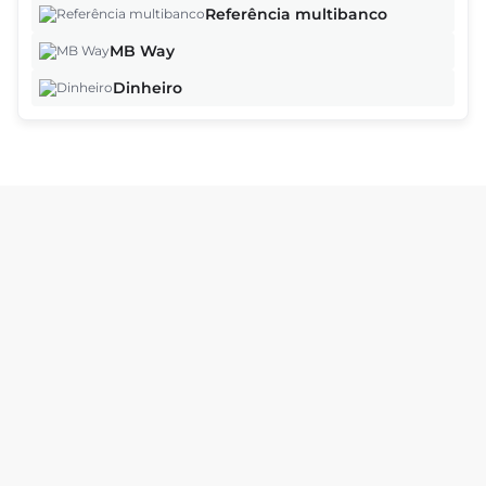
Referência multibanco
MB Way
Dinheiro
Pedimos desculpa, não foram encontrados resultados.
Neste momento a loja não tem serviços disponíveis.
Por favor, explore outras lojas disponíveis ou volte mais
tarde.
As ofertas baseiam-se na hora, na data e no número de clientes e
podem variar à medida que continua o processo de reserva.
Continuar