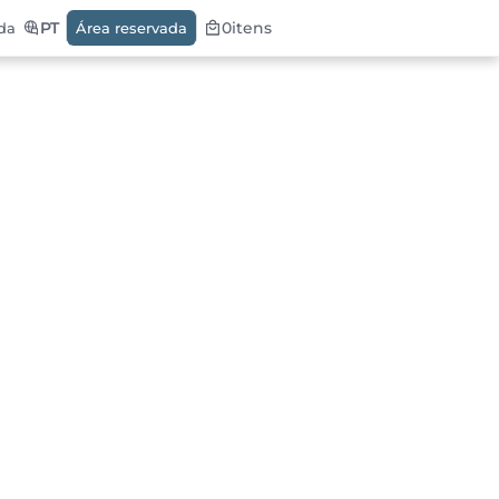
PT
0
itens
da
Área reservada