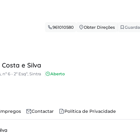
961010580
Obter Direções
Guarda
 Costa e Silva
º 6 - 2º Esqº, Sintra
Aberto
Empregos
Contactar
Política de Privacidade
ilva