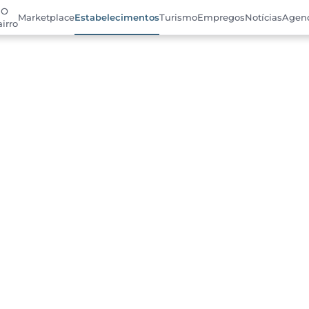
O
Marketplace
Estabelecimentos
Turismo
Empregos
Notícias
Agen
irro