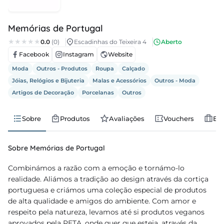
regos
Memórias de Portugal
cias
0.0
(0)
Escadinhas do Teixeira 4
Aberto
Facebook
Instagram
Website
nda
Moda
Outros - Produtos
Roupa
Calçado
Jóias, Relógios e Bijuteria
Malas e Acessórios
Outros - Moda
Artigos de Decoração
Porcelanas
Outros
Sobre
Produtos
Avaliações
Vouchers
Em
Sobre Memórias de Portugal
Combinámos a razão com a emoção e tornámo-lo
realidade. Aliámos a tradição ao design através da cortiça
portuguesa e criámos uma coleção especial de produtos
de alta qualidade e amigos do ambiente. Com amor e
respeito pela natureza, levamos até si produtos veganos
aprovados pela PETA, onde quer que esteja, através da