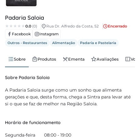
regos
Padaria Saloia
cias
0.0
(0)
Rua Dr. Alfredo da Costa, 52
Encerrado
Facebook
Instagram
nda
Outros - Restaurantes
Alimentação
Padaria e Pastelaria
Sobre
Produtos
Ementa
Avaliações
Vou
Sobre Padaria Saloia
A Padaria Saloia surge como um sonho que alimenta
gerações e que, desta forma, chega a Sintra para levar até
si o que se faz de melhor na Região Saloia.
Horário de funcionamento
Segunda-feira
08:00 - 19:00