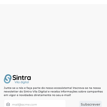
Barba
10,00€
Barba Máquina
5,00€
As ofertas baseiam-se na hora, na data e no número de clientes e
podem variar à medida que continua o processo de reserva.
Continuar
Junte-se a nós e faça parte do nosso ecossistema! Inscreva-se na nossa
newsletter do Sintra Vila Digital e receba informações sobre campanhas
em vigor e novidades diretamente no seu e-mail!
Newsletter
Subscrever