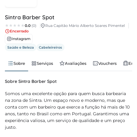
regos
Sintra Barber Spot
cias
0.0
(0)
Rua Capitão Mário Alberto Soares Pimentel
Encerrado
nda
Instagram
Saúde e Beleza
Cabeleireiros
Sobre
Serviços
Avaliações
Vouchers
Emp
Sobre Sintra Barber Spot
Somos uma excelente opção para quem busca barbearia
na zona de Sintra. Um espaço novo e moderno, mas que
conta com um barbeiro que exerce a função há mais de 10
anos, tanto no Brasil como em Portugal. Garantimos uma
experiência valiosa, um serviço de qualidade e um preço
justo.