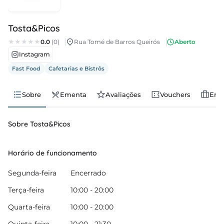
regos
Tosta&Picos
cias
0.0
(0)
Rua Tomé de Barros Queirós
Aberto
Instagram
nda
Fast Food
Cafetarias e Bistrôs
Sobre
Ementa
Avaliações
Vouchers
Emp
Sobre Tosta&Picos
Horário de funcionamento
Segunda-feira
Encerrado
Terça-feira
10:00 - 20:00
Quarta-feira
10:00 - 20:00