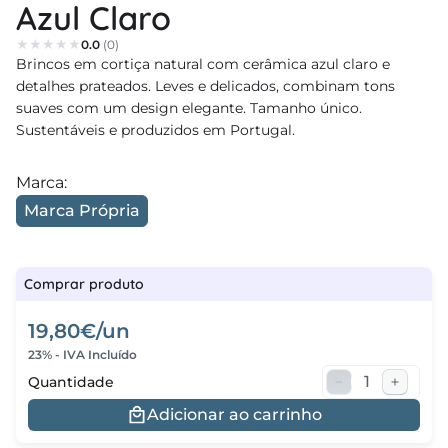
Azul Claro
regos
0.0
(0)
Brincos em cortiça natural com cerâmica azul claro e
cias
detalhes prateados. Leves e delicados, combinam tons
suaves com um design elegante. Tamanho único.
nda
Sustentáveis e produzidos em Portugal.
Marca:
Marca Própria
Comprar produto
19,80€/un
23% - IVA Incluído
Quantidade
Adicionar ao carrinho