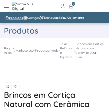
0
Restauração
Alojamento
Produtos
Serviços
irro
Produtos
re
a
Jóias,
Brincos em Cortiça
Página
Relógios
Natural com
ketplace
Marketplace
Produtos
Moda
Inicial
e
Cerâmica Azul
Bijuteria
Claro
dutos
iços
tauração
jamento
Brincos em Cortiça
abelecimentos
Natural com Cerâmica
ismo