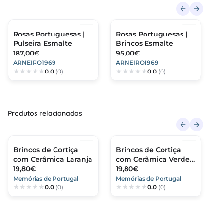
Rosas Portuguesas |
Rosas Portuguesas |
Pulseira Esmalte
Brincos Esmalte
187,00€
95,00€
ARNEIRO1969
ARNEIRO1969
0.0
(0)
0.0
(0)
Produtos relacionados
Brincos de Cortiça
Brincos de Cortiça
com Cerâmica Laranja
com Cerâmica Verde
Kiwi
19,80€
19,80€
Memórias de Portugal
Memórias de Portugal
0.0
(0)
0.0
(0)