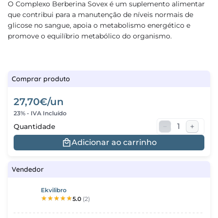
O Complexo Berberina Sovex é um suplemento alimentar
que contribui para a manutenção de níveis normais de
regos
glicose no sangue, apoia o metabolismo energético e
promove o equilíbrio metabólico do organismo.
cias
nda
Comprar produto
27,70€/un
23% - IVA Incluído
Quantidade
Adicionar ao carrinho
Vendedor
Ekvilibro
5.0
(2)