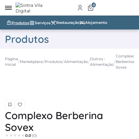
0
Restauração
Alojamento
Produtos
Serviços
irro
Produtos
re
a
Complexo
Página
Outros -
Marketplace
Produtos
Alimentação
Berberina
ketplace
Inicial
Alimentação
Sovex
dutos
iços
tauração
Complexo Berberina
jamento
Sovex
abelecimentos
0.0
(0)
ismo