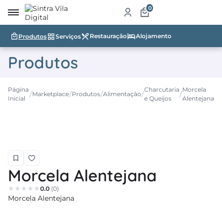
0
Restauração
Alojamento
Produtos
Serviços
irro
Produtos
re
a
Página
Charcutaria
Morcela
Marketplace
Produtos
Alimentação
Inicial
e Queijos
Alentejana
ketplace
dutos
iços
tauração
Morcela Alentejana
jamento
0.0
(0)
Morcela Alentejana
abelecimentos
ismo