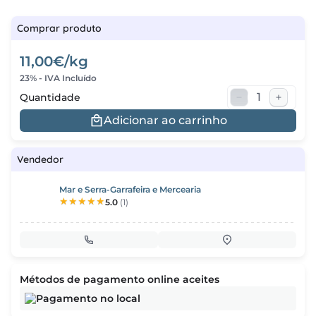
regos
Comprar produto
cias
11,00€/kg
23% - IVA Incluído
nda
Quantidade
Adicionar ao carrinho
Vendedor
Mar e Serra-Garrafeira e Mercearia
5.0
(1)
Métodos de pagamento online aceites
Pagamento no local