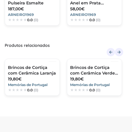
Pulseira Esmalte
Anel em Prata
Dourada 925
187,00€
58,00€
ARNEIRO1969
ARNEIRO1969
0.0
(0)
0.0
(0)
Produtos relacionados
Brincos de Cortiça
Brincos de Cortiça
com Cerâmica Laranja
com Cerâmica Verde
Kiwi
19,80€
19,80€
Memórias de Portugal
Memórias de Portugal
0.0
(0)
0.0
(0)