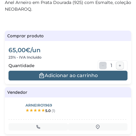
Anel Arneiro em Prata Dourada (925) com Esmalte, coleção
NEOBAROQ.
regos
cias
nda
Comprar produto
65,00€/un
23% - IVA Incluído
Quantidade
Adicionar ao carrinho
Vendedor
ARNEIRO1969
5.0
(1)