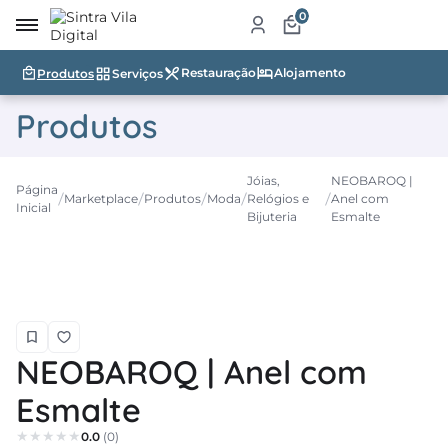
0
Restauração
Alojamento
Produtos
Serviços
irro
Produtos
re
a
Jóias,
NEOBAROQ |
Página
Marketplace
Produtos
Moda
Relógios e
Anel com
ketplace
Inicial
Bijuteria
Esmalte
dutos
iços
tauração
NEOBAROQ | Anel com
jamento
Esmalte
abelecimentos
0.0
(0)
ismo