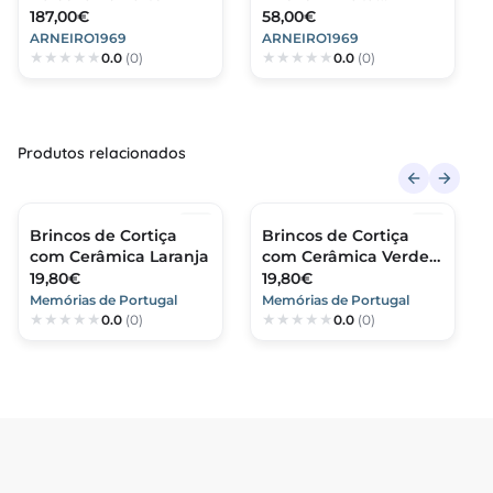
Dourada 925
187,00€
58,00€
ARNEIRO1969
ARNEIRO1969
0.0
(0)
0.0
(0)
Produtos relacionados
Brincos de Cortiça
Brincos de Cortiça
com Cerâmica Laranja
com Cerâmica Verde
Kiwi
19,80€
19,80€
Memórias de Portugal
Memórias de Portugal
0.0
(0)
0.0
(0)