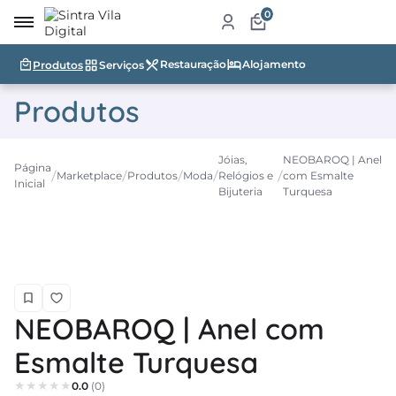
0
Restauração
Alojamento
Produtos
Serviços
irro
Produtos
re
a
Jóias,
NEOBAROQ | Anel
Página
Marketplace
Produtos
Moda
Relógios e
com Esmalte
ketplace
Inicial
Bijuteria
Turquesa
dutos
iços
tauração
NEOBAROQ | Anel com
jamento
Esmalte Turquesa
abelecimentos
0.0
(0)
ismo