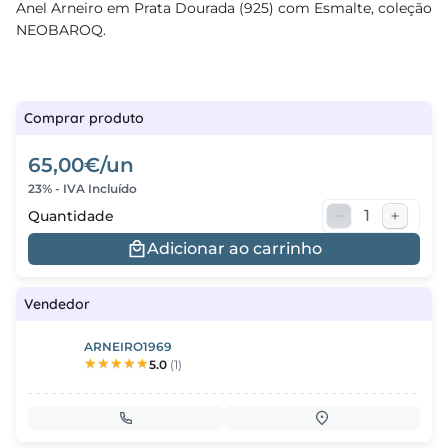
Anel Arneiro em Prata Dourada (925) com Esmalte, coleção
NEOBAROQ.
regos
cias
nda
Comprar produto
65,00€/un
23% - IVA Incluído
Quantidade
Adicionar ao carrinho
Vendedor
ARNEIRO1969
5.0
(1)