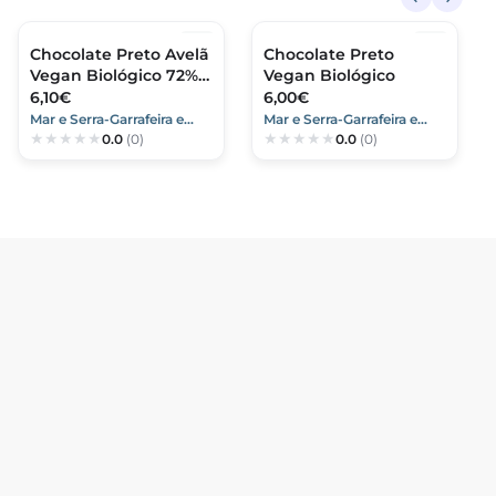
Chocolate Preto Avelã
Chocolate Preto
Vegan Biológico 72%
Vegan Biológico
Cacau
6,10€
6,00€
Mar e Serra-Garrafeira e
Mar e Serra-Garrafeira e
0.0
(0)
0.0
(0)
Mercearia
Mercearia