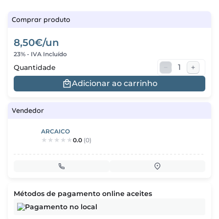
regos
Comprar produto
cias
8,50€/un
23% - IVA Incluído
nda
Quantidade
Adicionar ao carrinho
Vendedor
ARCAICO
0.0
(0)
Métodos de pagamento online aceites
Pagamento no local