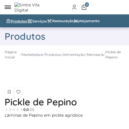
0
Restauração
Alojamento
Produtos
Serviços
irro
Produtos
re
a
Página
Pickle de
Marketplace
Produtos
Alimentação
Mercearia
Inicial
Pepino
ketplace
dutos
iços
tauração
Pickle de Pepino
jamento
0.0
(0)
Lâminas de Pepino em pickle agridoce
abelecimentos
ismo