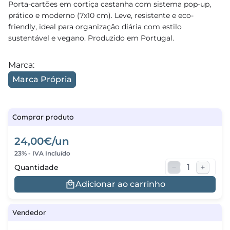
Porta-cartões em cortiça castanha com sistema pop-up,
prático e moderno (7x10 cm). Leve, resistente e eco-
regos
friendly, ideal para organização diária com estilo
sustentável e vegano. Produzido em Portugal.
cias
nda
Marca:
Marca Própria
Comprar produto
24,00€/un
23% - IVA Incluído
Quantidade
Adicionar ao carrinho
Vendedor