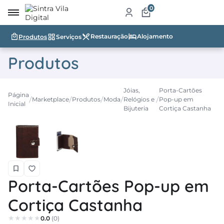
0
Restauração
Alojamento
Produtos
Serviços
irro
Produtos
re
a
Jóias,
Porta-Cartões
Página
Marketplace
Produtos
Moda
Relógios e
Pop-up em
ketplace
Inicial
Bijuteria
Cortiça Castanha
dutos
iços
tauração
Porta-Cartões Pop-up em
jamento
Cortiça Castanha
abelecimentos
0.0
(0)
ismo