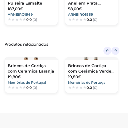
Pulseira Esmalte
Anel em Prata
Dourada 925
187,00€
58,00€
ARNEIRO1969
ARNEIRO1969
0.0
(0)
0.0
(0)
Produtos relacionados
Brincos de Cortiça
Brincos de Cortiça
com Cerâmica Laranja
com Cerâmica Verde
Kiwi
19,80€
19,80€
Memórias de Portugal
Memórias de Portugal
0.0
(0)
0.0
(0)