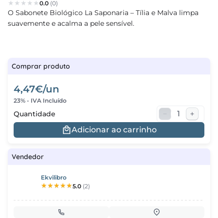
0.0
(0)
O Sabonete Biológico La Saponaria – Tília e Malva limpa
regos
suavemente e acalma a pele sensível.
cias
nda
Comprar produto
4,47€/un
23% - IVA Incluído
Quantidade
Adicionar ao carrinho
Vendedor
Ekvilibro
5.0
(2)