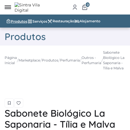
0
Restauração
Alojamento
Produtos
Serviços
irro
Produtos
re
a
Sabonete
Página
Outros -
Biológico La
ketplace
Marketplace
Produtos
Perfumaria
Inicial
Perfumaria
Saponaria -
Tília e Malva
dutos
iços
tauração
jamento
Sabonete Biológico La
abelecimentos
Saponaria - Tília e Malva
ismo