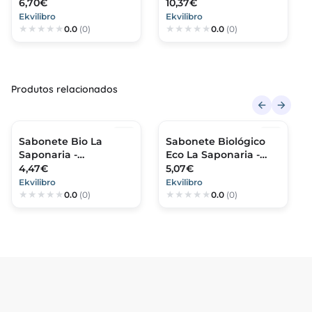
Selvagem
6,70€
10,37€
Ekvilibro
Ekvilibro
0.0
(0)
0.0
(0)
Produtos relacionados
Sabonete Bio La
Sabonete Biológico
Saponaria -
Eco La Saponaria -
Mediterrânio com
Marselha
4,47€
5,07€
Aloe
Ekvilibro
Ekvilibro
0.0
(0)
0.0
(0)