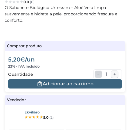
0.0
(0)
O Sabonete Biológico Urtekram – Aloé Vera limpa
regos
suavemente e hidrata a pele, proporcionando frescura e
conforto.
cias
nda
Comprar produto
5,20€/un
23% - IVA Incluído
Quantidade
Adicionar ao carrinho
Vendedor
Ekvilibro
5.0
(2)