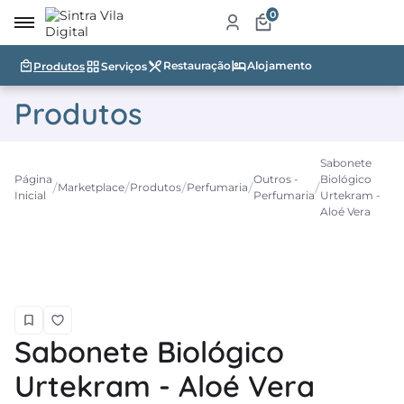
0
Restauração
Alojamento
Produtos
Serviços
irro
Produtos
re
a
Sabonete
Página
Outros -
Biológico
ketplace
Marketplace
Produtos
Perfumaria
Inicial
Perfumaria
Urtekram -
Aloé Vera
dutos
iços
tauração
jamento
Sabonete Biológico
abelecimentos
Urtekram - Aloé Vera
ismo