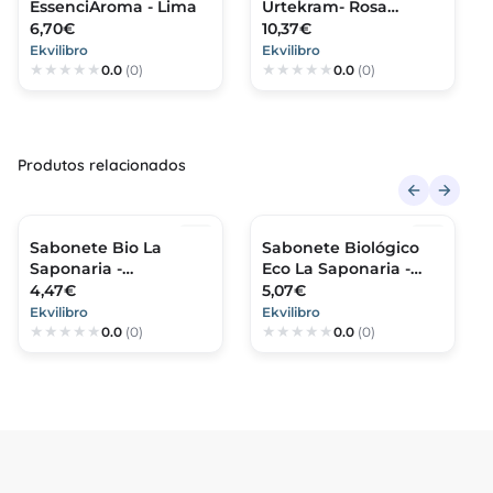
EssenciAroma - Lima
Urtekram- Rosa
Selvagem
6,70€
10,37€
Ekvilibro
Ekvilibro
0.0
(0)
0.0
(0)
Produtos relacionados
Sabonete Bio La
Sabonete Biológico
Saponaria -
Eco La Saponaria -
Mediterrânio com
Marselha
4,47€
5,07€
Aloe
Ekvilibro
Ekvilibro
0.0
(0)
0.0
(0)