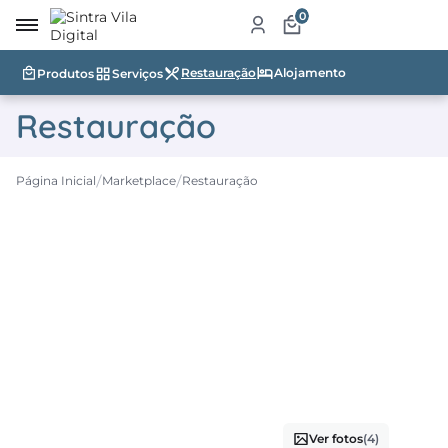
0
Restauração
Alojamento
Produtos
Serviços
irro
Restauração
re
a
Página Inicial
Marketplace
Restauração
ketplace
dutos
iços
tauração
jamento
abelecimentos
Ver fotos
(4)
ismo