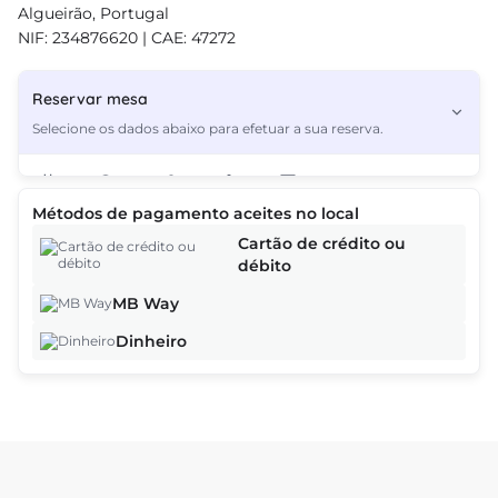
Algueirão, Portugal
NIF: 234876620 | CAE: 47272
Reservar mesa
Selecione os dados abaixo para efetuar a sua reserva.
2
Métodos de pagamento aceites no local
As ofertas baseiam-se na hora, na data e no número de clientes e
Cartão de crédito ou
podem variar à medida que continua o processo de reserva.
débito
MB Way
Continuar
Dinheiro