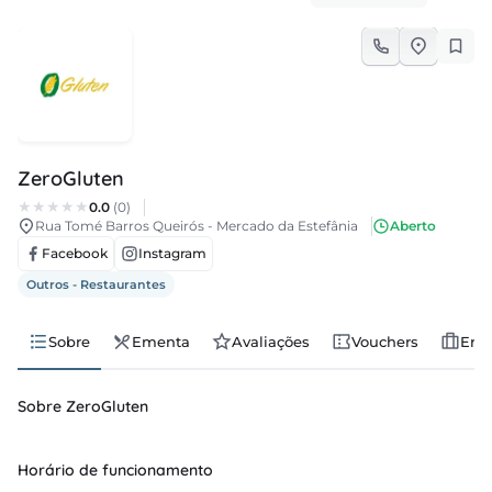
regos
cias
nda
ZeroGluten
0.0
(0)
Rua Tomé Barros Queirós - Mercado da Estefânia
Aberto
Facebook
Instagram
Outros - Restaurantes
Sobre
Ementa
Avaliações
Vouchers
Emp
Sobre ZeroGluten
Horário de funcionamento