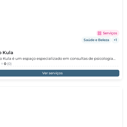
Serviços
Saúde e Beleza
+1
o Kula
o Kula é um espaço especializado em consultas de psicologia
ianças, jovens e famílias, dedicado à promoção da saúde
0
(0)
al e do desenvolvimento saudável.Oferecemos
Ver serviços
hamento psicológico adaptado às diferentes fases do
ento, apoiando crianças e famílias em desafios como ansiedade,
dades emocionais, comportamento, adaptação escolar, relações
res, separações e mudanças de vida.Desenvolvemos também
o de investigação e intervenção na área das competências
ocionais e da inteligência emocional, promovendo o
lvimento de capacidades essenciais como autorregulação,
, comunicação e resiliência.A nossa abordagem envolve a
 como parte fundamental do processo, criando estratégias
s que fortalecem o bem-estar emocional e o funcionamento no
ia.No Centro Kula, cada intervenção é personalizada e realizada