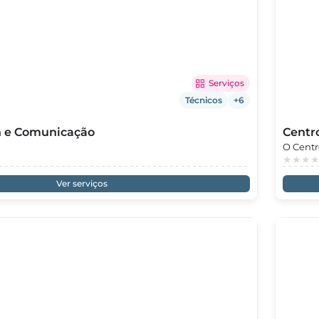
Serviços
Técnicos
+6
 e Comunicação
Centr
O Centr
para cr
emocion
Ver serviços
acompan
crescim
dificul
familia
trabalh
socioem
desenvo
empatia
família
prática
dia-a-d