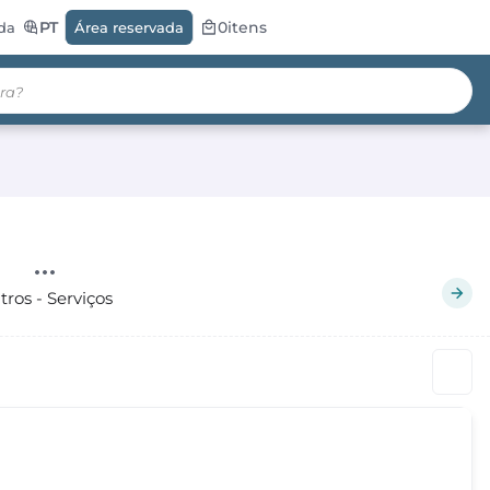
PT
0
itens
da
Área reservada
tros - Serviços