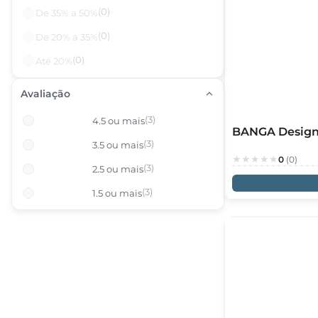
(0)
De 35% a 50%
(0)
De 20% a 35%
(0)
Até 20%
Avaliação
(3)
4.5 ou mais
BANGA Design
(3)
3.5 ou mais
0
(0)
(3)
2.5 ou mais
(3)
1.5 ou mais