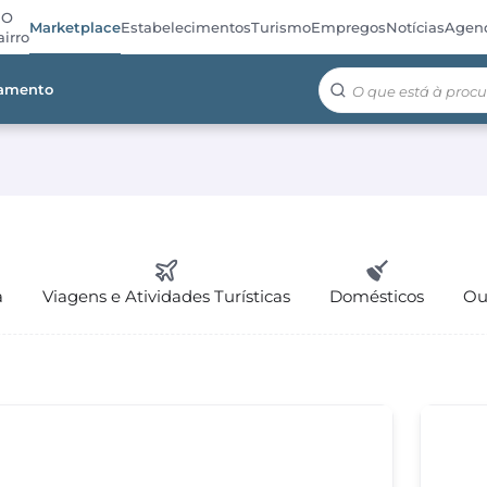
O
Marketplace
Estabelecimentos
Turismo
Empregos
Notícias
Agen
irro
jamento
a
Viagens e Atividades Turísticas
Domésticos
Ou