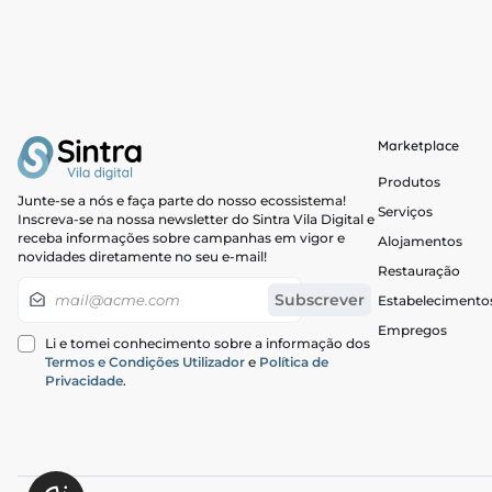
contribuindo sem
os nossos valores
Marketplace
Produtos
Junte-se a nós e faça parte do nosso ecossistema!
Serviços
Inscreva-se na nossa newsletter do Sintra Vila Digital e
receba informações sobre campanhas em vigor e
Alojamentos
novidades diretamente no seu e-mail!
Restauração
Newsletter
Subscrever
Estabelecimento
Empregos
Li e tomei conhecimento sobre a informação dos
Termos e Condições Utilizador
e
Política de
Privacidade
.