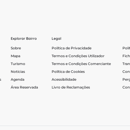
pre para um ambiente limpo e sustentável, mantendo
 como portugueses apaixonados que somos!
Explorar Bairro
Legal
Sobre
Política de Privacidade
Polí
Mapa
Termos e Condições Utilizador
Fich
Turismo
Termos e Condições Comerciante
Tran
Notícias
Política de Cookies
Con
s
Agenda
Acessibilidade
Per
Área Reservada
Livro de Reclamações
Con