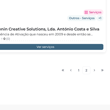
iente profissional, acolhedor e de confiança.
Serviços
Outros - Serviços
+1
in Creative Solutions, Lda. António Costa e Silva
ncia de Ativação que nasceu em 2009 e desde então se
atenta às tendências e exigências do mercado. Queremos ser
0
(0)
cidos pela nossa criatividade, inovação e atitude de resposta
Ver serviços
e eficaz. We Make It Happen.
1
2