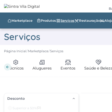
Ba
Restauração
Alo
Marketplace
Produtos
Serviços
Serviços
Página Inicial
Marketplace
Serviços
Técnicos
Alugueres
Eventos
Saúde e Belez
Desconto
(0)
Superior a 50%