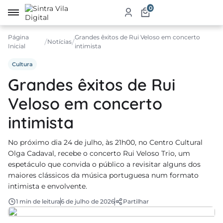
0
Página
Grandes êxitos de Rui Veloso em concerto
irro
Notícias
Inicial
intimista
re
Cultura
Grandes êxitos de Rui
a
Veloso em concerto
ketplace
intimista
dutos
iços
No próximo dia 24 de julho, às 21h00, no Centro Cultural
Olga Cadaval, recebe o concerto Rui Veloso Trio, um
tauração
espetáculo que convida o público a revisitar alguns dos
maiores clássicos da música portuguesa num formato
jamento
intimista e envolvente.
abelecimentos
1 min de leitura
6 de julho de 2026
Partilhar
ismo