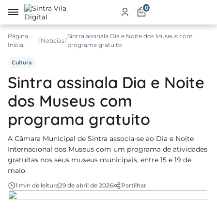
0
Página
Sintra assinala Dia e Noite dos Museus com
irro
Notícias
Inicial
programa gratuito
re
Cultura
Sintra assinala Dia e Noite
a
dos Museus com
ketplace
programa gratuito
dutos
iços
A Câmara Municipal de Sintra associa-se ao Dia e Noite
Internacional dos Museus com um programa de atividades
tauração
gratuitas nos seus museus municipais, entre 15 e 19 de
maio.
jamento
1 min de leitura
29 de abril de 2026
Partilhar
abelecimentos
ismo