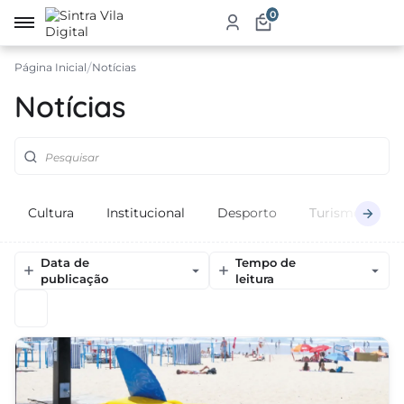
0
Página Inicial
Notícias
irro
Notícias
re
a
ketplace
Cultura
Institucional
Desporto
Turismo
E
dutos
iços
Data de
Tempo de
publicação
leitura
tauração
jamento
abelecimentos
ismo