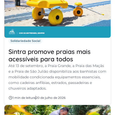
regos
cias
nda
Solidariedade Social
Sintra promove praias mais
acessíveis para todos
Até 13 de setembro, a Praia Grande, a Praia das Maçãs
e a Praia de São Julião disponibiliza aos banhistas com
mobilidade condicionada equipamentos essenciais,
como cadeiras anfíbias, estrados, passadeiras e
chuveiros adaptados.
1 min de leitura
20 de julho de 2026