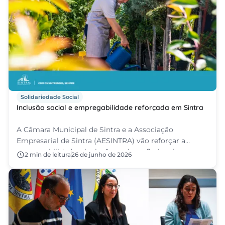
Solidariedade Social
Inclusão social e empregabilidade reforçada em Sintra
A Câmara Municipal de Sintra e a Associação
Empresarial de Sintra (AESINTRA) vão reforçar a
empregabilidade e inclusão socioprofissional no
2 min de leitura
26 de junho de 2026
concelho.