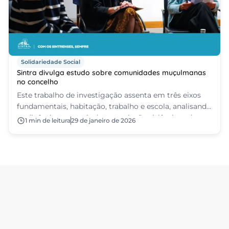
Solidariedade Social
Sintra divulga estudo sobre comunidades muçulmanas
no concelho
Este trabalho de investigação assenta em três eixos
fundamentais, habitação, trabalho e escola, analisando
as dinâmicas a partir das associações islâmicas do
1 min de leitura
29 de janeiro de 2026
Cacém e da Tapada das Mercês, a precarização da vida
nas esferas laboral e habitacional, e as relações
estabelecidas no contexto escolar com as
comunidades muçulmanas.