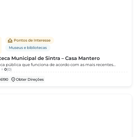
Pontos de Interesse
Museus e bibliotecas
teca Municipal de Sintra – Casa Mantero
eca pública que funciona de acordo com as mais recentes
0
(0)
es de Biblioteconomia.Encontra-se instalada na Correnteza,
opriedade que remonta ao século XIX e que foi adquirida pela
36190
Obter Direções
ia, em muito mau estado nos anos 70 do século XX.Da varanda
 poderá desfrutar de uma vista magnífica para o Castelo dos
e para o Vale da Raposa.