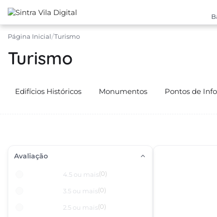
B
Página Inicial
Turismo
Turismo
Edifícios Históricos
Monumentos
Pontos de Inf
Avaliação
(0)
4.5 ou mais
(0)
3.5 ou mais
(0)
2.5 ou mais