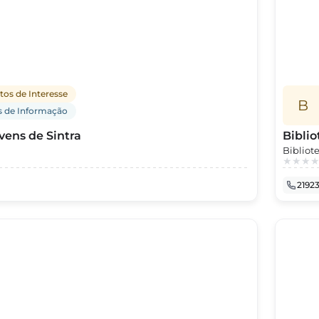
tos de Interesse
B
 de Informação
vens de Sintra
Biblio
Bibliot
corrent
numa pr
2192
autarqu
da casa
Mouros 