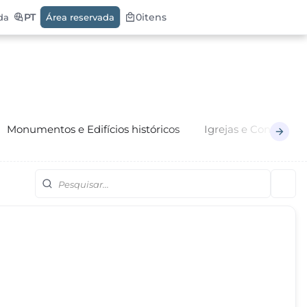
PT
0
itens
da
Área reservada
Monumentos e Edifícios históricos
Igrejas e Conventos