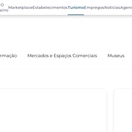
O
Marketplace
Estabelecimentos
Turismo
Empregos
Notícias
Agen
airro
ormação
Mercados e Espaços Comerciais
Museus