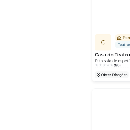
Pon
C
Teatro
Casa do Teatro
Esta sala de espet
0
(0)
exemplar da arquit
chegada do comboio
Obter Direções
carpintaria e, mai
atividades de cria