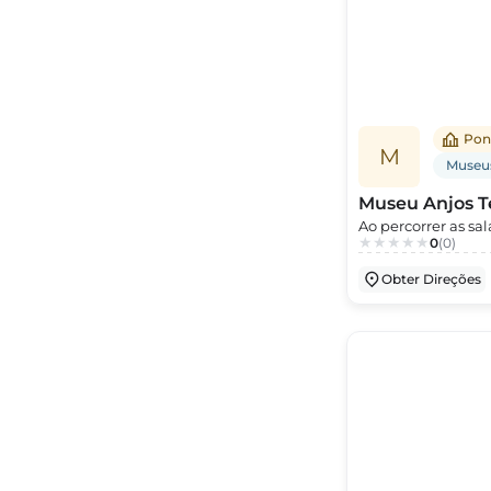
Pon
M
Museu
Museu Anjos T
Ao percorrer as sa
0
(0)
maquetas de muit
praças, as ruas, os 
Obter Direções
resultando isso n
visitante e as dive
medalhística, pint