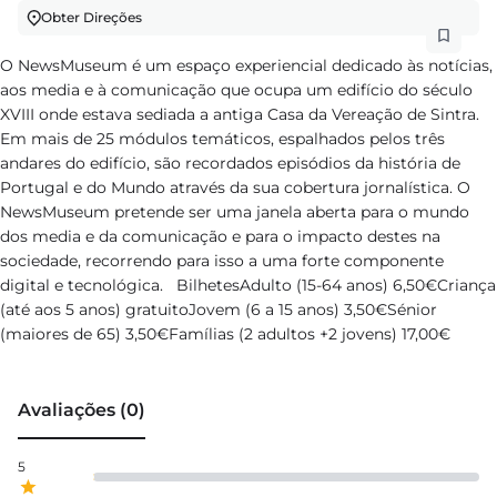
Obter Direções
regos
O NewsMuseum é um espaço experiencial dedicado às notícias,
cias
aos media e à comunicação que ocupa um edifício do século
XVIII onde estava sediada a antiga Casa da Vereação de Sintra.
nda
Em mais de 25 módulos temáticos, espalhados pelos três
andares do edifício, são recordados episódios da história de
Pontos de Interesse
Portugal e do Mundo através da sua cobertura jornalística. O
C
Edifícios Históricos
NewsMuseum pretende ser uma janela aberta para o mundo
dos media e da comunicação e para o impacto destes na
Cadeia Comarcã
sociedade, recorrendo para isso a uma forte componente
A Cadeia Comarcã, tal como o edifício dos Paços do Concelho,
foi traçada pelo arquiteto Adães Bermudes, em resultado do
0
(0)
digital e tecnológica. BilhetesAdulto (15-64 anos) 6,50€Criança
conjunto de melhoramentos feitos em edifícios públicos de
(até aos 5 anos) gratuitoJovem (6 a 15 anos) 3,50€Sénior
Sintra, no princípio do século XX. A decisão de construir um novo
Obter Direções
estabelecimento prisional foi tomada em 1894 pois a anterior
(maiores de 65) 3,50€Famílias (2 adultos +2 jovens) 17,00€
prisão não oferecia condições dignas aos reclusos. Com o aspeto
duma fortaleza medieval, o edifício, erigido no local do antigo
cemitério S. Sebastião, desenvolve-se a partir duma planta
centralizada hexagonal. Funcionou como prisão durante
Avaliações (0)
sessenta anos.
5