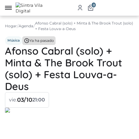
0
Afonso Cabral (solo) + Minta & The Brook Trout (solo)
me
Hogar
Agenda
+ Festa Louva-a-Deus
re
Música
Ya ha pasado
Afonso Cabral (solo) +
a
Minta & The Brook Trout
ketplace
(solo) + Festa Louva-a-
ductos
Deus
icios
03/10
vie.
21:00
auración
jamiento
ablecimientos
ismo