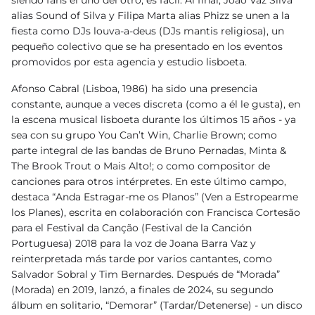
siendo fans el uno del otro, es fácil. Al final, João Vaz Silva
alias Sound of Silva y Filipa Marta alias Phizz se unen a la
fiesta como DJs louva-a-deus (DJs mantis religiosa), un
pequeño colectivo que se ha presentado en los eventos
promovidos por esta agencia y estudio lisboeta.
Afonso Cabral (Lisboa, 1986) ha sido una presencia
constante, aunque a veces discreta (como a él le gusta), en
la escena musical lisboeta durante los últimos 15 años - ya
sea con su grupo You Can’t Win, Charlie Brown; como
parte integral de las bandas de Bruno Pernadas, Minta &
The Brook Trout o Mais Alto!; o como compositor de
canciones para otros intérpretes. En este último campo,
destaca “Anda Estragar-me os Planos” (Ven a Estropearme
los Planes), escrita en colaboración con Francisca Cortesão
para el Festival da Canção (Festival de la Canción
Portuguesa) 2018 para la voz de Joana Barra Vaz y
reinterpretada más tarde por varios cantantes, como
Salvador Sobral y Tim Bernardes. Después de “Morada”
(Morada) en 2019, lanzó, a finales de 2024, su segundo
álbum en solitario, “Demorar” (Tardar/Detenerse) - un disco