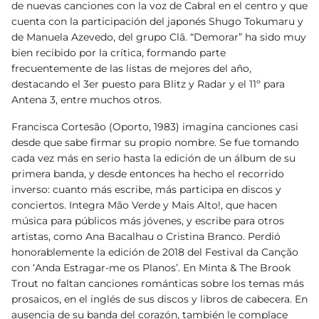
de nuevas canciones con la voz de Cabral en el centro y que
cuenta con la participación del japonés Shugo Tokumaru y
de Manuela Azevedo, del grupo Clã. “Demorar” ha sido muy
bien recibido por la crítica, formando parte
frecuentemente de las listas de mejores del año,
destacando el 3er puesto para Blitz y Radar y el 11º para
Antena 3, entre muchos otros.
Francisca Cortesão (Oporto, 1983) imagina canciones casi
desde que sabe firmar su propio nombre. Se fue tomando
cada vez más en serio hasta la edición de un álbum de su
primera banda, y desde entonces ha hecho el recorrido
inverso: cuanto más escribe, más participa en discos y
conciertos. Integra Mão Verde y Mais Alto!, que hacen
música para públicos más jóvenes, y escribe para otros
artistas, como Ana Bacalhau o Cristina Branco. Perdió
honorablemente la edición de 2018 del Festival da Canção
con ‘Anda Estragar-me os Planos’. En Minta & The Brook
Trout no faltan canciones románticas sobre los temas más
prosaicos, en el inglés de sus discos y libros de cabecera. En
ausencia de su banda del corazón, también le complace