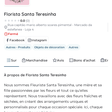
lois
Florista Santa Teresinha
velles
0.0
(0)
Rua capitão mario alberto soares pimental - Marcado da
nda
estefanea - Loja 4
Fermé
Facebook
Instagram
Autres - Produits
Objets de décoration
Autres
Sur
Marchandise
Avis
Bons d’achat
Emp
À propos de Florista Santa Teresinha
Nous sommes Fleuriste Santa Teresinha, une mère et sa
fille passionnées par les fleurs et tout ce qu’elles
représentent. Nous travaillons avec des fleurs fraîches et
séchées, en créant des arrangements uniques et
personnalisés pour chaque occasion spéciale. Ici, chaque