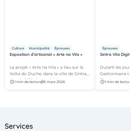
Culture
Municipalité
Épreuves
Épreuves
Exposition d’artisanat « Arte na Vila »
Sintra Vila Digi
Le projet « Arte na Vila » a lieu sur la
Durant les jours
Volta do Duche, dans la ville de Sintra,
Gestionnaire de
depuis 2012. Il constitue une exposition
Firmino, a été 
1 min de lecture
18 mars 2026
1 min de lectur
d’artisanat, où des artistes et des
pour présenter 
artisans de la commune, ainsi que
Digital et rép
d’autres régions, exposent et réalisent
commerçants et
leurs œuvres en direct tout au long de
l’année.
Services