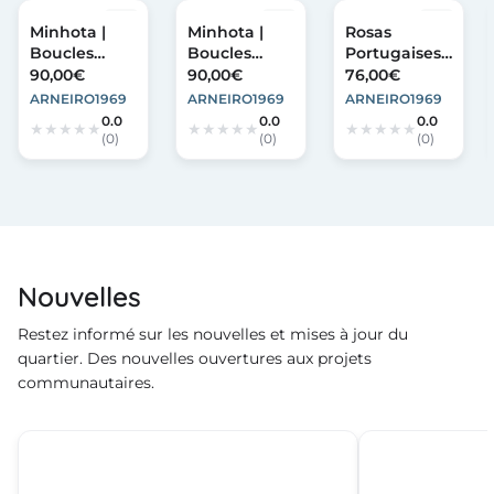
Minhota |
Minhota |
Rosas
Boucles
Boucles
Portugaises |
d’oreilles
d’oreilles
Collier Émail
90,00€
90,00€
76,00€
avec perle –
avec perle –
M
ARNEIRO1969
ARNEIRO1969
ARNEIRO1969
10 mm
10 mm
0.0
0.0
0.0
(0)
(0)
(0)
Nouvelles
Restez informé sur les nouvelles et mises à jour du
quartier. Des nouvelles ouvertures aux projets
communautaires.