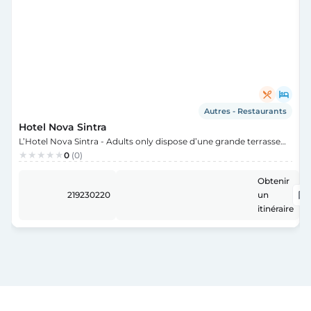
Autres - Restaurants
Hotel Nova Sintra
L’Hotel Nova Sintra - Adults only dispose d’une grande terrasse
ensoleillée avec vue sur les montagnes de Sintra et d’un patio
0
(0)
romantique ombragé par de grands arbres. L’hôtel propose des
h
chambres décorées simplement et dotées d’une connexion Wi-Fi
Obtenir
gratuite. Surplombant les montagnes, les chambres r...
219230220
un
itinéraire