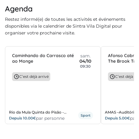
Agenda
Restez informé(e) de toutes les activités et événements
disponibles via le calendrier de Sintra Vila Digital pour
organiser votre prochaine visite.
Caminhando do Carrasco até
Afonso Cabral 
sam.
ao Monge
04/10
The Brook Trou
09:30
Louva-a-Deus
C’est déjà arrivé
C’est déjà ar
Rio da Mula Quinta do Pisão -
AMAS –Auditório 
Sport
Sintra
par personne
António Silva
par
Depuis 10.00€
Depuis 5.00€