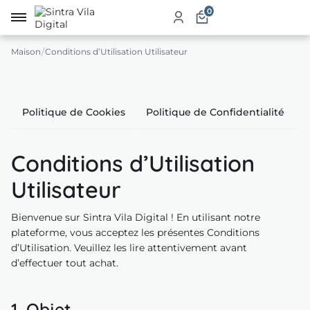
0
Maison
Conditions d’Utilisation Utilisateur
eil
Politique de Cookies
Politique de Confidentialité
e
ché
Conditions d’Utilisation
uits
Utilisateur
ices
Bienvenue sur Sintra Vila Digital ! En utilisant notre
auration
plateforme, vous acceptez les présentes Conditions
d’Utilisation. Veuillez les lire attentivement avant
ergement
d’effectuer tout achat.
blissements
1. Objet
risme