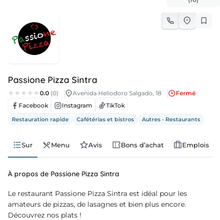
lois
velles
nda
Passione Pizza Sintra
0.0
(0)
Avenida Heliodoro Salgado, 18
Fermé
Facebook
Instagram
TikTok
Restauration rapide
Cafétérias et bistros
Autres - Restaurants
Sur
Menu
Avis
Bons d’achat
Emplois
À propos de Passione Pizza Sintra
Le restaurant Passione Pizza Sintra est idéal pour les
amateurs de pizzas, de lasagnes et bien plus encore.
Découvrez nos plats !