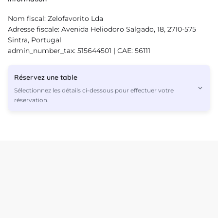
Nom fiscal: Zelofavorito Lda
Adresse fiscale: Avenida Heliodoro Salgado, 18, 2710-575
Sintra, Portugal
admin_number_tax: 515644501 | CAE: 56111
Réservez une table
Sélectionnez les détails ci-dessous pour effectuer votre
réservation.
2
Les offres sont basées sur l’heure, la date et le nombre d’invités
et peuvent varier au fur et à mesure que vous avancez dans le
processus de réservation.
Continuer