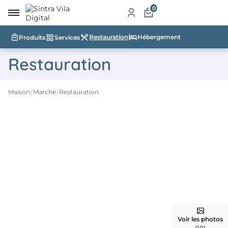
0
Restauration
Hébergement
Produits
Services
eil
Restauration
e
Maison
Marché
Restauration
ché
uits
ices
auration
ergement
blissements
Voir les photos
risme
(10)