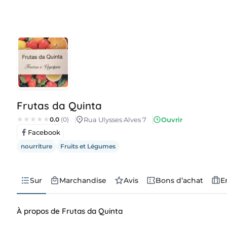
Frutas da Quinta
0.0
(0)
Rua Ulysses Alves 7
Ouvrir
Facebook
nourriture
Fruits et Légumes
Sur
Marchandise
Avis
Bons d’achat
E
À propos de Frutas da Quinta