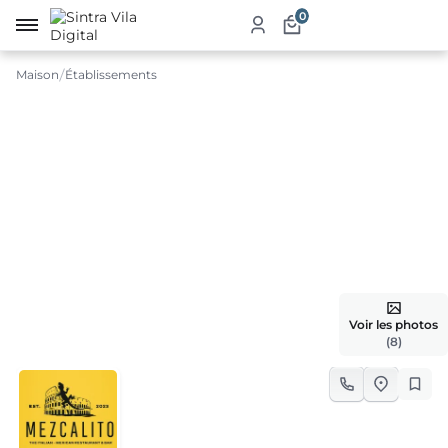
0
Maison
Établissements
eil
e
ché
uits
ices
auration
Voir les photos
(8)
ergement
blissements
risme