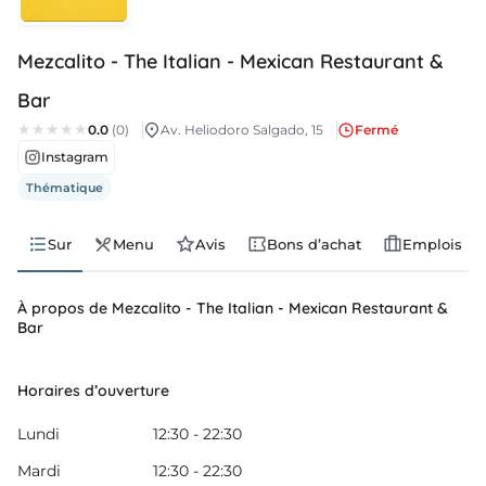
lois
Mezcalito - The Italian - Mexican Restaurant &
velles
Bar
nda
0.0
(0)
Av. Heliodoro Salgado, 15
Fermé
Instagram
Thématique
Sur
Menu
Avis
Bons d’achat
Emplois
À propos de Mezcalito - The Italian - Mexican Restaurant &
Bar
Horaires d’ouverture
Lundi
12:30 - 22:30
Mardi
12:30 - 22:30