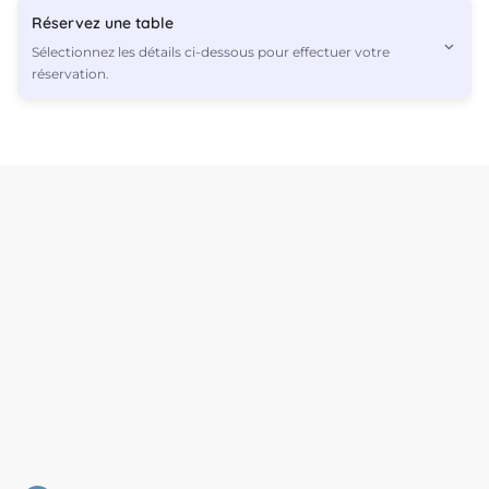
Réservez une table
Sélectionnez les détails ci-dessous pour effectuer votre
réservation.
2
Les offres sont basées sur l’heure, la date et le nombre d’invités
et peuvent varier au fur et à mesure que vous avancez dans le
processus de réservation.
Continuer