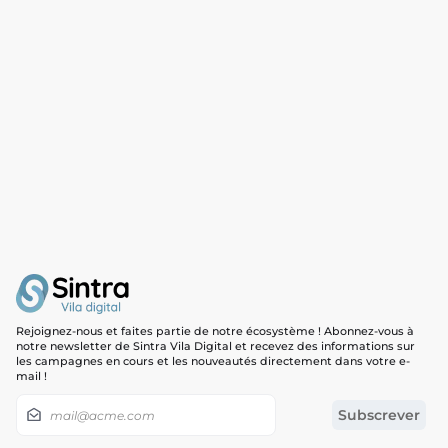
Nous sommes désolés, aucun résultat n’a été trouvé.
Le magasin n’a actuellement aucun service disponible.
Veuillez explorer les autres magasins disponibles ou
revenir plus tard.
Rejoignez-nous et faites partie de notre écosystème ! Abonnez-vous à
Les offres sont basées sur l’heure, la date et le nombre d’invités
notre newsletter de Sintra Vila Digital et recevez des informations sur
et peuvent varier au fur et à mesure que vous avancez dans le
les campagnes en cours et les nouveautés directement dans votre e-
mail !
processus de réservation.
Continuer