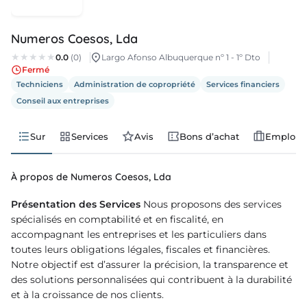
lois
Numeros Coesos, Lda
velles
0.0
(0)
Largo Afonso Albuquerque nº 1 - 1º Dto
Fermé
nda
Techniciens
Administration de copropriété
Services financiers
Conseil aux entreprises
Sur
Services
Avis
Bons d’achat
Emplois
À propos de Numeros Coesos, Lda
Présentation des Services
Nous proposons des services
spécialisés en comptabilité et en fiscalité, en
accompagnant les entreprises et les particuliers dans
toutes leurs obligations légales, fiscales et financières.
Notre objectif est d’assurer la précision, la transparence et
des solutions personnalisées qui contribuent à la durabilité
et à la croissance de nos clients.