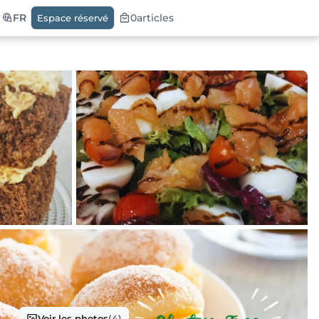
FR
0
articles
Espace réservé
Voir les photos
(4)