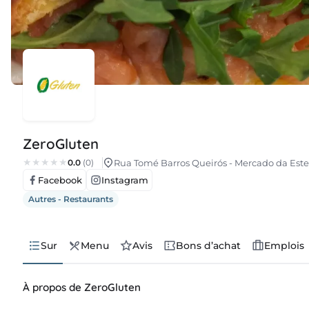
ZeroGluten
0.0
(0)
Rua Tomé Barros Queirós - Mercado da Este
Facebook
Instagram
Autres - Restaurants
Sur
Menu
Avis
Bons d’achat
Emplois
À propos de ZeroGluten