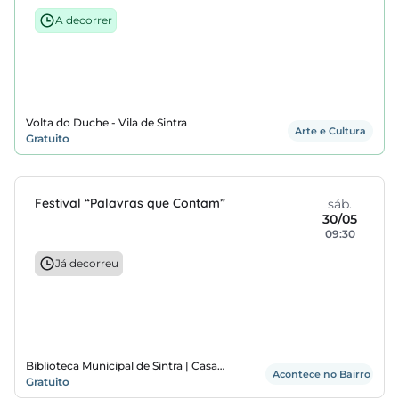
A decorrer
regos
cias
nda
Volta do Duche - Vila de Sintra
Arte e Cultura
Gratuito
Festival “Palavras que Contam”
sáb.
30/05
09:30
Já decorreu
Biblioteca Municipal de Sintra | Casa
Acontece no Bairro
Mantero
Gratuito