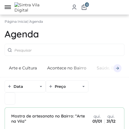
0
Página Inicial
Agenda
irro
Agenda
re
a
ketplace
Arte e Cultura
Acontece no Bairro
Saúde, Bem-Est
dutos
iços
Data
Preço
tauração
jamento
Mostra de artesanato no Bairro: “Arte
abelecimentos
qui.
qui.
na Vila”
01/01
31/12
ismo