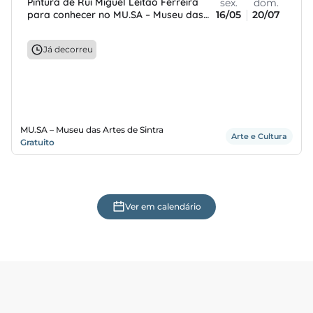
Pintura de Rui Miguel Leitão Ferreira
sex.
dom.
para conhecer no MU.SA – Museu das
16/05
20/07
Artes de Sintra
Já decorreu
MU.SA – Museu das Artes de Sintra
Arte e Cultura
Gratuito
Ver em calendário