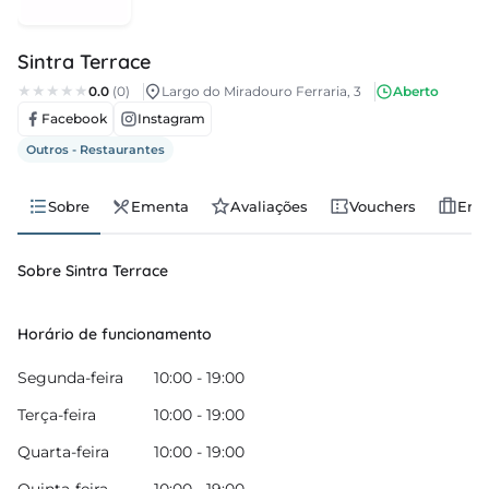
regos
Sintra Terrace
cias
0.0
(0)
Largo do Miradouro Ferraria, 3
Aberto
Facebook
Instagram
nda
Outros - Restaurantes
Sobre
Ementa
Avaliações
Vouchers
Emp
Sobre Sintra Terrace
Horário de funcionamento
Segunda-feira
10:00 - 19:00
Terça-feira
10:00 - 19:00
Quarta-feira
10:00 - 19:00