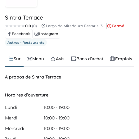
lois
Sintra Terrace
velles
0.0
(0)
Largo do Miradouro Ferraria, 3
Fermé
Facebook
Instagram
nda
Autres - Restaurants
Sur
Menu
Avis
Bons d’achat
Emplois
À propos de Sintra Terrace
Horaires d’ouverture
Lundi
10:00 - 19:00
Mardi
10:00 - 19:00
Mercredi
10:00 - 19:00