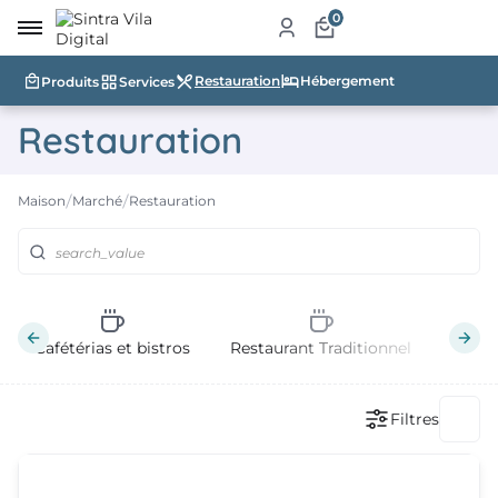
0
Restauration
Hébergement
Produits
Services
eil
Restauration
e
Maison
Marché
Restauration
ché
uits
ices
Cafétérias et bistros
Restaurant Traditionnel
Théma
auration
ergement
Filtres
blissements
risme