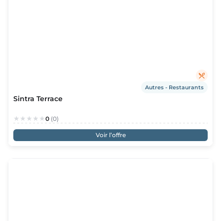
lois
velles
nda
Autres - Restaurants
Sintra Terrace
0
(0)
Voir l’offre