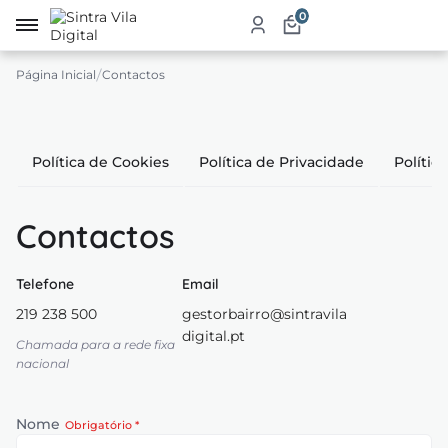
0
Página Inicial
Contactos
irro
re
Política de Cookies
Política de Privacidade
Políti
a
ketplace
Contactos
dutos
iços
Telefone
Email
219 238 500
gestorbairro@sintravila
tauração
digital.pt
Chamada para a rede fixa
jamento
nacional
abelecimentos
Nome
Obrigatório *
ismo