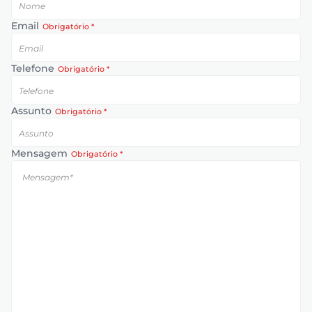
regos
Email
Obrigatório *
cias
Telefone
Obrigatório *
nda
Assunto
Obrigatório *
Mensagem
Obrigatório *