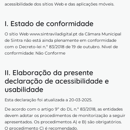
acessibilidade dos sítios Web e das aplicações móveis.
regos
I. Estado de conformidade
cias
nda
O sítio Web
www.sintraviladigital.pt d
a
Câmara Municipal
de Sintra não está ainda
plenamente em conformidade
com o Decreto-lei n.º 83/2018 de 19 de outubro. Nível de
conformidade: Não Conforme
II. Elaboração da presente
declaração de acessibilidade e
usabilidade
Esta declaração foi atualizada a 20-03-2025.
De acordo com o artigo 9º do DL n.º 83/2018, as entidades
devem adotar os procedimentos de monitorização a seguir
apresentados. Os procedimentos A) e B) são obrigatórios.
O procedimento C) é recomendado.