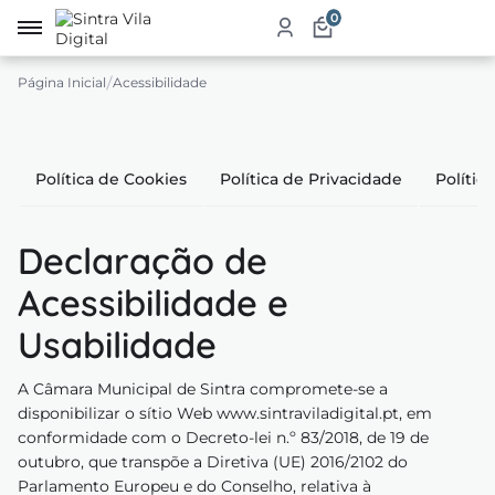
0
Página Inicial
Acessibilidade
irro
re
Política de Cookies
Política de Privacidade
Políti
a
ketplace
Declaração de
dutos
Acessibilidade e
iços
Usabilidade
tauração
A Câmara Municipal de Sintra compromete-se a
jamento
disponibilizar
o sítio Web
www.sintraviladigital.pt, em
conformidade com o Decreto-lei n.º 83/2018, de 19 de
abelecimentos
outubro, que transpõe a Diretiva (UE) 2016/2102 do
Parlamento Europeu e do Conselho, relativa à
ismo